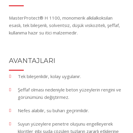
MasterProtect® H 1100, monomerik alkilalkoksilan
esaslı, tek bileşenli, solventsiz, düşük viskoziteli, şeffaf,
kullanıma hazır su itici malzemedir.
AVANTAJLARI
Tek bileşenlidir, kolay uygulanır.
Şeffaf olması nedeniyle beton yüzeylerin rengini ve
görünümünü değiştirmez.
Nefes alabilir, su buharı geçirimlidir.
Suyun yüzeylere penetre oluşunu engelleyerek
kloritler gibi suda çözülen tuzların zararlı etkilerine